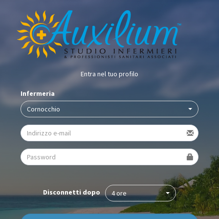
Entra nel tuo profilo
Infermeria
Cornocchio
Disconnetti dopo
4 ore