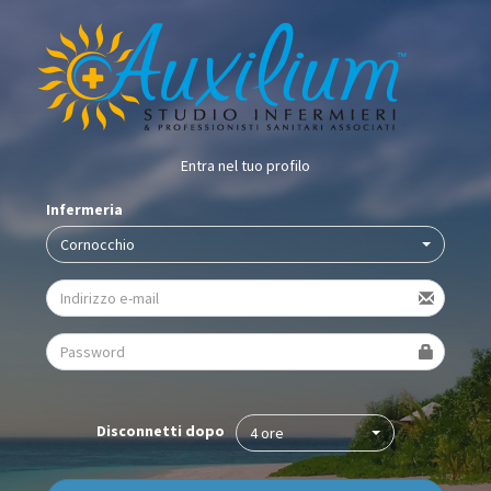
Entra nel tuo profilo
Infermeria
Cornocchio
Disconnetti dopo
4 ore